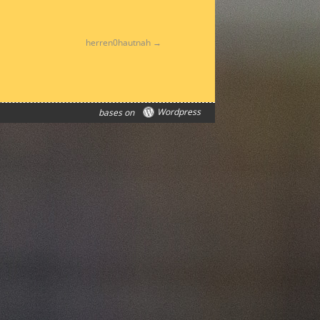
herren0hautnah
Wordpress
bases on