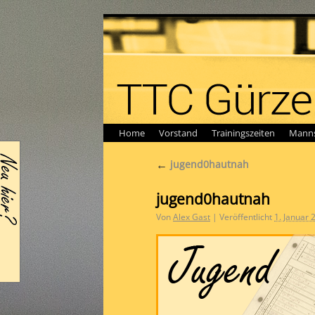
Home
Vorstand
Trainingszeiten
Manns
←
jugend0hautnah
jugend0hautnah
Von
Alex Gast
|
Veröffentlicht
1. Januar 