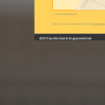
herren6hautnah
Setze ein Lesezeichen für den
Permalink
©2015 by Alex Gast & ttc-guerzenich.de