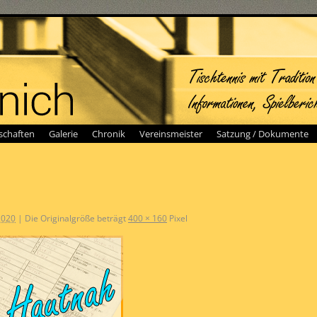
chaften
Galerie
Chronik
Vereinsmeister
Satzung / Dokumente
2020
|
Die Originalgröße beträgt
400 × 160
Pixel