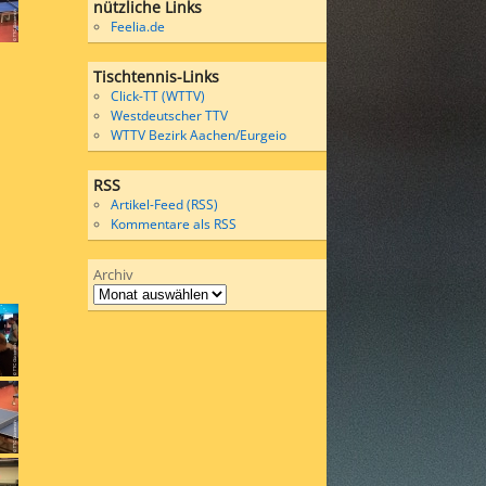
nützliche Links
Feelia.de
Tischtennis-Links
Click-TT (WTTV)
Westdeutscher TTV
WTTV Bezirk Aachen/Eurgeio
RSS
Artikel-Feed (RSS)
Kommentare als RSS
Archiv