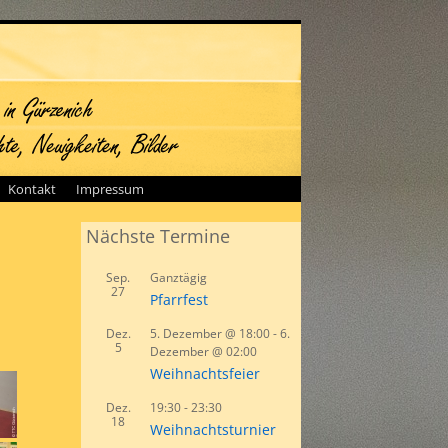
Kontakt
Impressum
Nächste Termine
Sep.
Ganztägig
27
Pfarrfest
Dez.
5. Dezember @ 18:00
-
6.
5
Dezember @ 02:00
Weihnachtsfeier
Dez.
19:30
-
23:30
18
Weihnachtsturnier