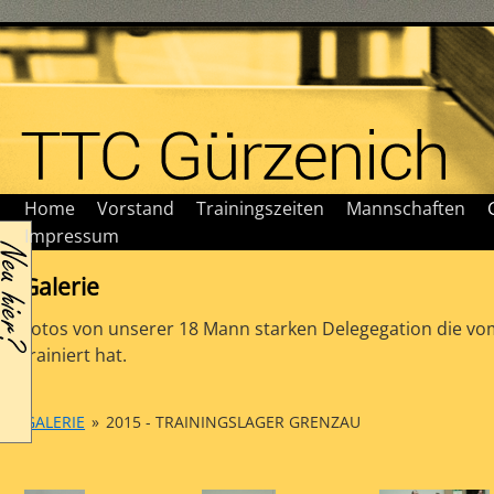
Home
Vorstand
Trainingszeiten
Mannschaften
Impressum
Galerie
Fotos von unserer 18 Mann starken Delegegation die vo
trainiert hat.
GALERIE
»
2015 - TRAININGSLAGER GRENZAU